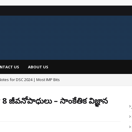
NTACT US
ABOUT US
Notes for DSC 2024 | Most IMP Bits
డీఎస్సీపైనే తొలి సంతకం Total Posts @16347
 జీవనోపాధులు – సాంకేతిక విజ్ఞాన