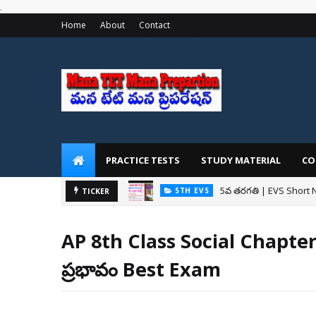
.
Home
About
Contact
PRACTICE TESTS
STUDY MATERIAL
CO
5వ తరగతి | EVS Short 
5TH EVS
TICKER
AP Mega DSC: మెగా 
AP DSC 2024
AP 8th Class Social Chapter 8
ప్రభావం Best Exam