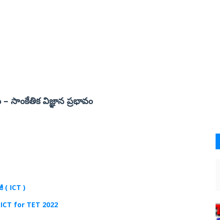
సాంకేతిక విజ్ఞాన ప్రభావం
జీ (
ICT )
 ICT for TET 2022