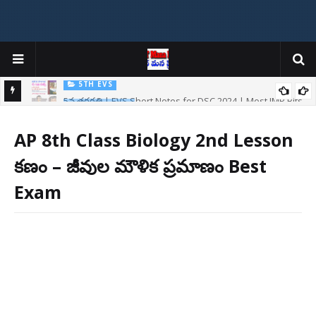
5TH EVS
5వ తరగతి | EVS Short Notes for DSC 2024 | Most IMP Bits
AP DSC 2024
AP Mega DSC: మెగా డీఎస్సీపైనే తొలి సంతకం Total Posts @16347
AP 8th Class Biology 2nd Lesson
కణం – జీవుల మౌళిక ప్రమాణం Best
Exam