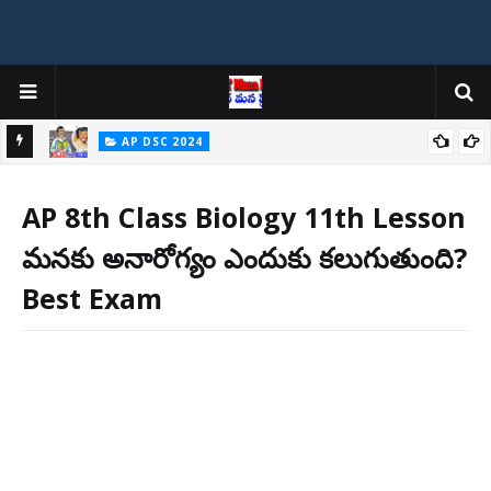
AP DSC 2024
P Bits
AP Mega DSC: మెగా డీఎస్సీపైనే తొలి సంతకం Total Posts @16347
AP 8th Class Biology 11th Lesson
మనకు అనారోగ్యం ఎందుకు కలుగుతుంది?
Best Exam