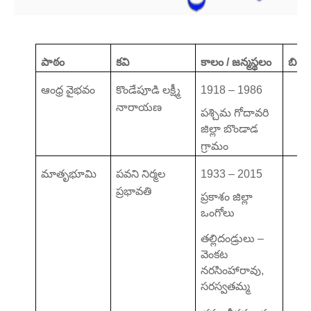
పాఠం
కవి
కాలం / జన్మస్థలం
బిరు
ఆంధ్ర వైభవం
కొండేపూడి లక్ష్మీ
1918 – 1986
నారాయణ
పశ్చిమ గోదావరి
జిల్లా బొండాడ
గ్రామం
మాతృభూమి
పవని నిర్మల
1933 – 2015
ప్రభావతి
ప్రకాశం జిల్లా
ఒంగోలు
తల్లిదండ్రులు –
వెంకట
నరసింహారావు,
సరస్వతమ్మ