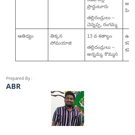
అవధ
ప్రొద్దుటూరు
పి
తల్లిదండ్రులు –
చెన్నప్ప, రంగమ్మ
ఆతిధ్యం
తిక్కన
13 వ శతాబ్దం
ఉభ
సోమయాజి
కవిమి
తల్లిదండ్రులు –
కవి బ
అన్నమ్మ, కొమ్మన
Prepared By :
ABR