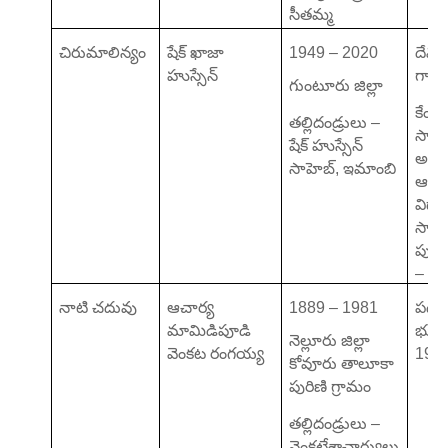
సీతమ్మ
చిరుమాలిన్యం
షేక్ ఖాజా
1949 – 2020
దేవి 
హుస్సేన్
గా ప్రస
గుంటూరు జిల్లా
కేంద్ర
తల్లిదండ్రులు –
సాహి
షేక్ హుస్సేన్
అకా
సాహెబ్, ఇమాంబి
ఆంధ్ర
విద
సాహి
పురష
– 2
నాటి చదువు
ఆచార్య
1889 – 1981
పద్మ
మామిడిపూడి
భూష
నెల్లూరు జిల్లా
వెంకట రంగయ్య
196
కోవూరు తాలూకా
పురిణి గ్రామం
తల్లిదండ్రులు –
వెంకటేశాచార్యులు