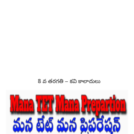
8
వ తరగతి – కవి కాలాదులు