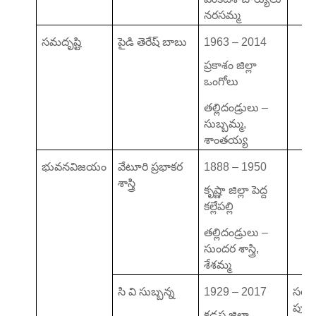
నరసమ్మ
సమదృష్టి
పైడి తెరేష్ బాబు
1963 – 2014
ప్రకాశం జిల్లా
ఒంగోలు
తల్లిదండ్రులు –
సుబ్బమ్మ,
శాంతయ్య
భువనవిజయం
వేటూరి ప్రభాకర
1888 – 1950
శాస్త్రి
కృష్ణా జిల్లా పెద్ద
కల్లేపల్లి
తల్లిదండ్రులు –
సుందర శాస్త్రి,
శేశమ్మ
సి వి సుబ్బన్న
1929 – 2017
సరస్
పుత్ర,
కడప జిల్లా