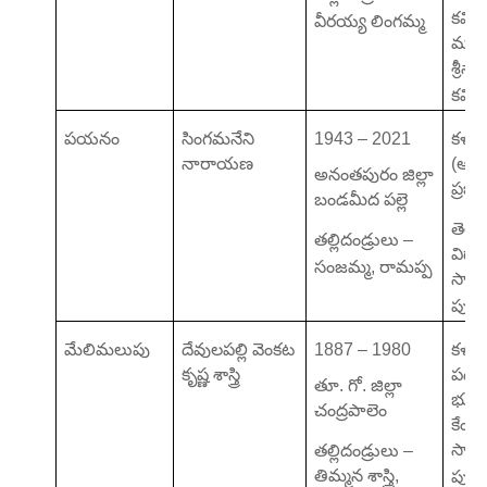
కవి చక
వీరయ్య లింగమ్మ
మధు
శ్రీనా
కవి స
పయనం
సింగమనేని
1943 – 2021
కళార
నారాయణ
(ఆ. ప్
అనంతపురం జిల్లా
ప్రభు
బండమీద పల్లె
తెలుగ
తల్లిదండ్రులు –
విద
సంజమ్మ, రామప్ప
సాహి
పురష
మేలిమలుపు
దేవులపల్లి వెంకట
1887 – 1980
కళా ప
కృష్ణ శాస్త్రి
పద్మ
తూ. గో. జిల్లా
భూష
చంద్రపాలెం
కేంద్ర
సాహి
తల్లిదండ్రులు –
తిమ్మన శాస్త్రి,
పురష