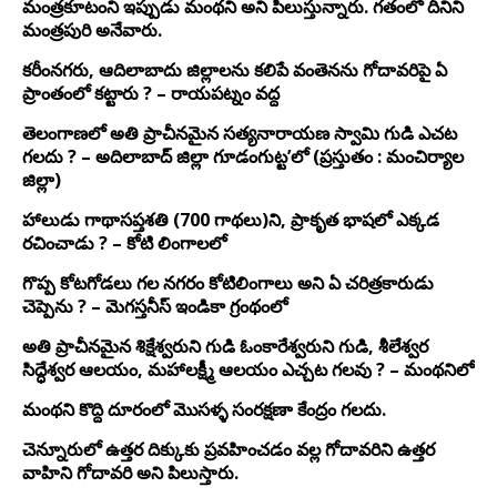
మంత్రకూటంని ఇప్పుడు మంథని అని పిలుస్తున్నారు. గతంలో దీనిని
మంత్రపురి అనేవారు.
కరీంనగరు, ఆదిలాబాదు జిల్లాలను కలిపే వంతెనను గోదావరిపై ఏ
ప్రాంతంలో కట్టారు ? – రాయపట్నం వద్ద
తెలంగాణలో అతి ప్రాచీనమైన సత్యనారాయణ స్వామి గుడి ఎచట
గలదు ? – అదిలాబాద్ జిల్లా గూడంగుట్ట’లో (ప్రస్తుతం : మంచిర్యాల
జిల్లా)
హాలుడు గాథాసప్తశతి (700 గాథలు)ని, ప్రాకృత భాషలో ఎక్కడ
రచించాడు ? – కోటి లింగాలలో
గొప్ప కోటగోడలు గల నగరం కోటిలింగాలు అని ఏ చరిత్రకారుడు
చెప్పెను ? – మెగస్తనీస్ ఇండికా గ్రంథంలో
అతి ప్రాచీనమైన శిక్షేశ్వరుని గుడి ఓంకారేశ్వరుని గుడి, శీలేశ్వర
సిద్ధేశ్వర ఆలయం, మహాలక్ష్మీ ఆలయం ఎచ్చట గలవు ? – మంథనిలో
మంథని కొద్ది దూరంలో మొసళ్ళ సంరక్షణా కేంద్రం గలదు.
చెన్నూరులో ఉత్తర దిక్కుకు ప్రవహించడం వల్ల గోదావరిని ఉత్తర
వాహిని గోదావరి అని పిలుస్తారు.