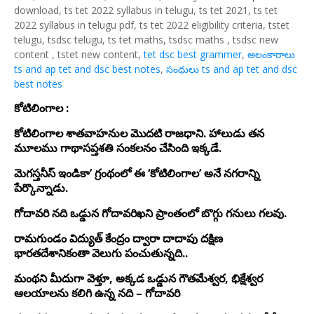
download, ts tet 2022 syllabus in telugu, ts tet 2021, ts tet
2022 syllabus in telugu pdf, ts tet 2022 eligibility criteria, tstet
telugu, tsdsc telugu, ts tet maths, tsdsc maths , tsdsc new
content , tstet new content,
tet dsc best grammer
,
అలంకారాలు
ts and ap tet and dsc best notes
,
సంధులు ts and ap tet and dsc
best notes
కోటిలింగాల :
కోటిలింగాల శాతవాహనుల మొదటి రాజధాని. హాలుడు తన
మూలము గాథాసప్తశతి సంకలనం చేసింది ఇక్కడే.
మెగస్తనీస్ ఇండికా’ గ్రంథంలో ఈ ‘కోటిలింగాల’ అనే నగరాన్ని
పేర్కొన్నాడు.
గోదావరి నది ఒడ్డున గోదావరిఖని ప్రాంతంలో బొగ్గు గనులు గలవు.
రామగుండం విద్యుత్ కేంద్రం ద్వారా దాదాపు దక్షిణ
భారతదేశానికంతా వెలుగు పంచుతున్నది..
మంథని మీదుగా వెళ్తూ, అక్కడ ఒడ్డున గౌతమేశ్వర, భిక్షేశ్వర
ఆలయాలను కలిగి ఉన్న నది – గోదావరి