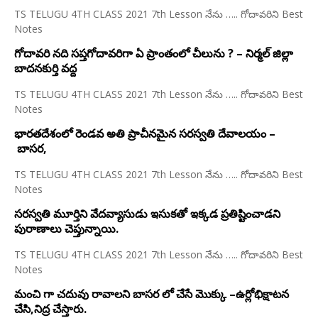
TS TELUGU 4TH CLASS 2021 7th Lesson నేను ….. గోదావరిని Best
Notes
గోదావరి నది సప్తగోదావరిగా ఏ ప్రాంతంలో చీలును ? – నిర్మల్ జిల్లా
బాదనకుర్తి వద్ద
TS TELUGU 4TH CLASS 2021 7th Lesson నేను ….. గోదావరిని Best
Notes
భారతదేశంలో రెండవ అతి ప్రాచీనమైన సరస్వతి దేవాలయం –
బాసర,
TS TELUGU 4TH CLASS 2021 7th Lesson నేను ….. గోదావరిని Best
Notes
సరస్వతి మూర్తిని వేదవ్యాసుడు ఇసుకతో ఇక్కడ ప్రతిష్టించాడని
పురాణాలు చెప్తున్నాయి.
TS TELUGU 4TH CLASS 2021 7th Lesson నేను ….. గోదావరిని Best
Notes
మంచి గా చదువు రావాలని బాసర లో చేసే మొక్కు –ఉర్లోభిక్షాటన
చేసి,నిద్ర చేస్తారు.