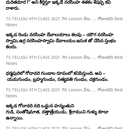
దురితదూర !” అని కీర్తిస్తూ ఇక్కడే నరసింహ శతకం శేషప్ప కవి
రాశారు.
TS TELUGU 4TH CLASS 2021 7th Lesson నేను ….. గోదావరిని Best
Notes
ఇక్కడ రెండు నరసింహ దేవాలయాలు కలవు – యౌగ నరసింహ
స్వామి,ఉగ్ర నరసింహస్వామి దేవాలయం.ఇసుక తో చేసిన స్తంభం
కలదు.
TS TELUGU 4TH CLASS 2021 7th Lesson నేను ….. గోదావరిని Best
Notes
ధర్మపురిలో గోదావరి గుండాల రూపంలో కనిపిస్తుంది. అవి –
యమగుండం, బ్రహ్మగుండం, సత్యవతి గుండం, చక్రగుండం.
TS TELUGU 4TH CLASS 2021 7th Lesson నేను ….. గోదావరిని Best
Notes
ఇక్కడ గోదావరి నది ఒడ్డున హన్మంతుని
గుడి, సంతోషిమాత, దత్తాత్రేయుడు, శ్రీరాముని గుళ్ళు కూడా
ఉన్నాయి.
TS TELUGU 4TH CLASS 2021 7th Lesson నేను ….. గోదావరిని Best