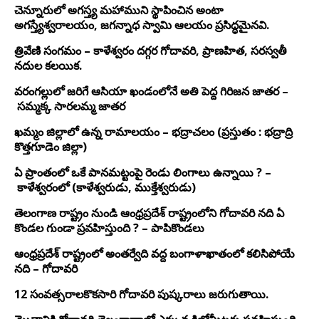
చెన్నూరులో అగస్త్య మహాముని స్థాపించిన అంటా
అగస్త్యేశ్వరాలయం, జగన్నాధ స్వామి ఆలయం ప్రసిద్ధమైనవి.
త్రివేణి సంగమం – కాళేశ్వరం దగ్గర గోదావరి, ప్రాణహిత, సరస్వతీ
నదుల కలయిక.
వరంగల్లులో జరిగే ఆసియా ఖండంలోనే అతి పెద్ద గిరిజన జాతర –
సమ్మక్క సారలమ్మ జాతర
ఖమ్మం జిల్లాలో ఉన్న రామాలయం – భద్రాచలం (ప్రస్తుతం : భద్రాద్రి
కొత్తగూడెం జిల్లా)
ఏ ప్రాంతంలో ఒకే పానమట్టంపై రెండు లింగాలు ఉన్నాయి ? –
కాళేశ్వరంలో (కాళేశ్వరుడు, ముక్తేశ్వరుడు)
తెలంగాణ రాష్ట్రం నుండి ఆంధ్రప్రదేశ్ రాష్ట్రంలోని గోదావరి నది ఏ
కొండల గుండా ప్రవహిస్తుంది ? – పాపికొండలు
ఆంధ్రప్రదేశ్ రాష్ట్రంలో అంతర్వేది వద్ద బంగాళాఖాతంలో కలిసిపోయే
నది – గోదావరి
12 సంవత్సరాలకొకసారి గోదావరి పుష్కరాలు జరుగుతాయి.