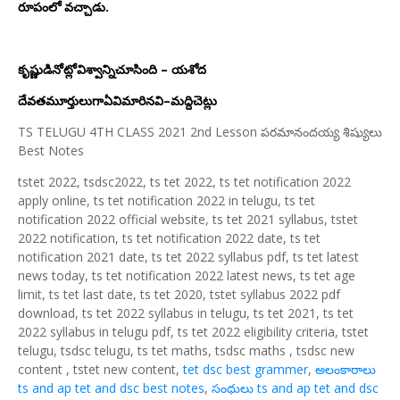
రూపంలో వచ్చాడు.
కృష్ణుడినోట్లోవిశ్వాన్నిచూసింది – యశోద
దేవతమూర్తులుగాఏవిమారినవి–మద్దిచెట్లు
TS TELUGU 4TH CLASS 2021 2nd Lesson పరమానందయ్య శిష్యులు
Best Notes
tstet 2022, tsdsc2022, ts tet 2022, ts tet notification 2022
apply online, ts tet notification 2022 in telugu, ts tet
notification 2022 official website, ts tet 2021 syllabus, tstet
2022 notification, ts tet notification 2022 date, ts tet
notification 2021 date, ts tet 2022 syllabus pdf, ts tet latest
news today, ts tet notification 2022 latest news, ts tet age
limit, ts tet last date, ts tet 2020, tstet syllabus 2022 pdf
download, ts tet 2022 syllabus in telugu, ts tet 2021, ts tet
2022 syllabus in telugu pdf, ts tet 2022 eligibility criteria, tstet
telugu, tsdsc telugu, ts tet maths, tsdsc maths , tsdsc new
content , tstet new content,
tet dsc best grammer
,
అలంకారాలు
ts and ap tet and dsc best notes
,
సంధులు ts and ap tet and dsc