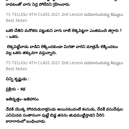
రావటంతో వాగు నిద్ర పోలేదని
గ్రహించారు.
TS TELUGU 4TH CLASS 2021 2nd Lesson పరమానందయ్య శిష్యులు
Best Notes
ఒకరి చేతిని మరొకరు పట్టుకుని వాగు దాటి లెక్కపెట్టగా ఎంతమంది తగ్గారు ?
– ఒకరు.
లెక్కపెట్టేవాడు వాడిని లెక్కించకుండా మిగతా వారిని మాత్రమే లెక్కించటం
వల్ల ఒకరు తక్కువగా వస్తున్నారు.
TS TELUGU 4TH CLASS 2021 2nd Lesson పరమానందయ్య శిష్యులు
Best Notes
చిన్ని కృష్ణుడు :
ప్రక్రియ – కథ
ఇతివృత్తం–ఇతిహాసం
దేవకి యొక్క సోదరుడురాక్షసుడు అయినటువంటి కంసుడు, దేవకీ వసుదేవుల
ఎనిమిదవ సంతానంగా పుట్టే బిడ్డ తనను తుధముట్టిస్తాడని వీరిని
కారాగారంలో బంధించాడు.