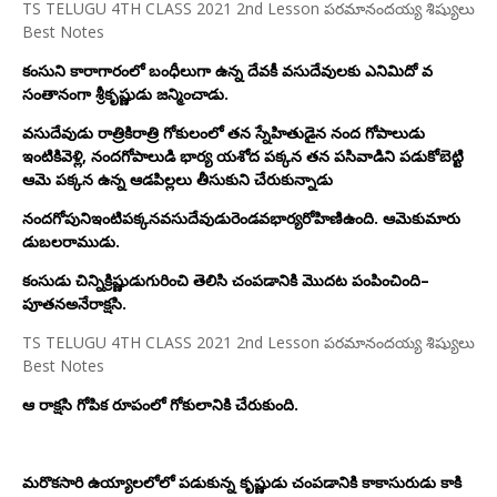
TS TELUGU 4TH CLASS 2021 2nd Lesson పరమానందయ్య శిష్యులు
Best Notes
కంసుని కారాగారంలో బంధీలుగా ఉన్న దేవకీ వసుదేవులకు ఎనిమిదో వ
సంతానంగా శ్రీకృష్ణుడు జన్మించాడు.
వసుదేవుడు రాత్రికిరాత్రి గోకులంలో తన స్నేహితుడైన నంద గోపాలుడు
ఇంటికివెళ్లి, నందగోపాలుడి భార్య యశోద పక్కన తన పసివాడిని పడుకోబెట్టి
ఆమె పక్కన ఉన్న ఆడపిల్లలు తీసుకుని చేరుకున్నాడు
నందగోపునిఇంటిపక్కనవసుదేవుడురెండవభార్యరోహిణిఉంది. ఆమెకుమారు
డుబలరాముడు.
కంసుడు చిన్నిక్రిష్ణుడుగురించి తెలిసి చంపడానికి మొదట పంపించింది–
పూతనఅనేరాక్షసి.
TS TELUGU 4TH CLASS 2021 2nd Lesson పరమానందయ్య శిష్యులు
Best Notes
ఆ రాక్షసి గోపిక రూపంలో గోకులానికి చేరుకుంది.
మరొకసారి ఉయ్యాలలోలో పడుకున్న కృష్ణుడు చంపడానికి కాకాసురుడు కాకి