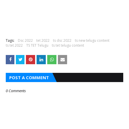
Tags:
Dsc 2022
tet 2022
ts dsc 2022
ts new telugu content
ts tet 2022
TS TET Telugu
ts tet telugu content
POST A COMMENT
0 Comments