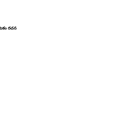
నాటకం రచన