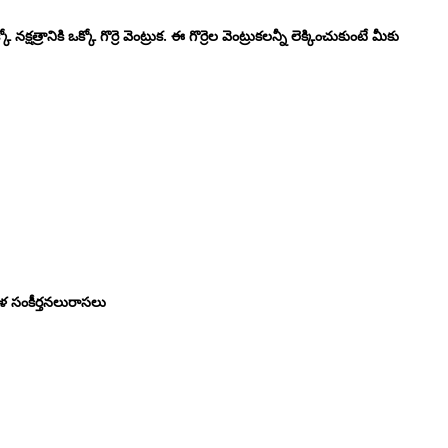
షత్రానికి ఒక్కో గొర్రె వెంట్రుక. ఈ గొర్రెల వెంట్రుకలన్నీ లెక్కించుకుంటే మీకు
వేళ సంకీర్తనలురాసలు