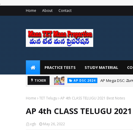
.
Home
About
Contact
PRACTICE TESTS
STUDY MATERIAL
CO
AP Mega DSC: మెగా 
TICKER
AP DSC 2024
Home
TET Telugu
AP 4th CLASS TELUGU 2021 Best Notes
AP 4th CLASS TELUGU 2021
vgb
May 26, 2022