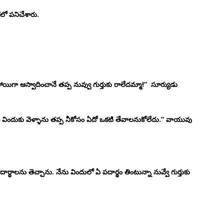
లో పనిచేశారు.
 హాయిగా ఆస్వాదించానే తప్ప నువ్వు గుర్తుకు రాలేదమ్మా!” సూర్యుడు
కి విందుకు వెళ్ళాను తప్ప నీకోసం ఏదో ఒకటి తేవాలనుకోలేదు.” వాయువు
ర్థాలను తెచ్చాను. నేను విందులో ఏ పదార్థం తింటున్నా నువ్వే గుర్తుకు