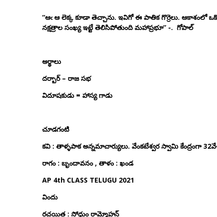
“ఆఁ ఆ లెక్క కూడా తెచ్చాను. ఇవిగో ఈ పాతిక గొర్రెలు. ఆకాశంలో ఒక్కో నక్
నక్షత్రాల సంఖ్య ఇట్టే తెలిసిపోతుంది మహాప్రభూ” -. గోపాల్
అర్థాలు
దర్బార్
–
రాజ సభ
విదూషకుడు
=
హాస్య గాడు
చూడగంటి
కవి
:
తాళ్ళపాక అన్నమాచార్యులు
.
వేంకటేశ్వర స్వామి కేంద్రంగా 32
రాగం
:
బృందావనం
,
తాళం
:
ఖండ
AP 4th CLASS TELUGU 2021
విందు
రచయిత
:
సోధుం రామ్మోహన్