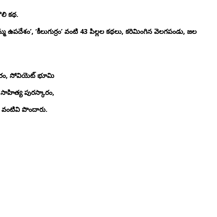
లి కథ.
ఉపదేశం’, ‘కీలుగుర్రం’ వంటి 43 పిల్లల కథలు, కరిమింగిన వెలగపండు, జల
్కారం, సోవియెట్ భూమి
య సాహిత్య పురస్కారం,
ం వంటివి పొందారు.