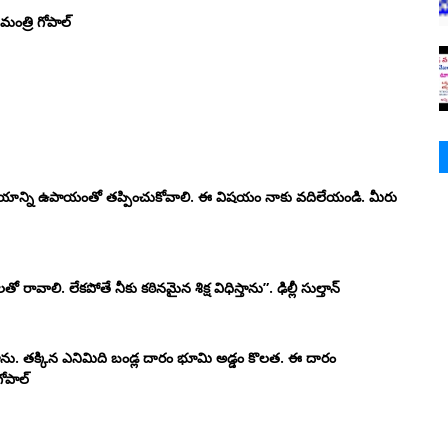
మంత్రి గోపాల్
పాయాన్ని ఉపాయంతో తప్పించుకోవాలి. ఈ విషయం నాకు వదిలేయండి. మీరు
ావాలి. లేకపోతే నీకు కఠినమైన శిక్ష విధిస్తాను”. ఢిల్లీ సుల్తాన్
ను. తక్కిన ఎనిమిది బండ్ల దారం భూమి అడ్డం కొలత. ఈ దారం
ోపాల్