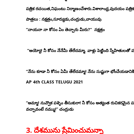
పత్రిక రచయిత,నిఘంటు నిర్మాణంచేశారు.విశాలాంధ్ర,వుదయం పత్రిక
పాత్రలు
:
నక్షత్రం,సూర్యుడు,చంద్రుడు,వాయువు
“నాయనా నా కోసం ఏం తెచ్చారు మీరు?” నక్షత్రం
“అయ్యో! నీ కోసం నేనేమీ తేలేదమ్మా. వాళ్లు పెట్టింది స్నేహితులతో
“నేను కూడా నీ కోసం ఏమీ తేలేదమ్మా! నేను సుష్టుగా భోంచేయడాని
AP 4th CLASS TELUGU 2021
“అమ్మా! నువ్వొక పళ్ళెం తీసుకురా! నీ కోసం అత్యంత రుచికరమైన పదా
వచ్చావంటే నమ్ము!” చంద్రుడు
3. దేశమును ప్రేమించుమన్నా