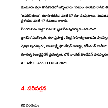
గుంటూరు జిల్లా తాడికొండలో జన్మించారు. ‘విమల’ ఈయన రాసిన తొ
‘అపరిచితులు’, ‘కథాసాగరము’ వంటి 37 కథా సంపుటాలు, ‘ఉడుతమ్మ 
ప్రళయం’ వంటి 17 నవలలు రాశారు.
వీరి ‘పాకుడు రాళ్లు’ నవలకు జ్ఞానపీఠ పురస్కారం వరించింది.
జ్ఞానపీఠ పురస్కారం, కళా ప్రపూర్ణ , కేంద్ర సాహిత్య అకాడమీ పురస
నెహ్రూ పురస్కారం, రాజాలక్ష్మీ ఫౌండేషన్ అవార్డు, గోపీచంద్ జాతీ
కళారత్న (ఆంధ్రప్రదేశ్ ప్రభుత్వం), లోక్ నాయక్ ఫౌండేషన్ పురస్కార
AP 4th CLASS TELUGU 2021
4. పరివర్తన
కవి పరిచయం