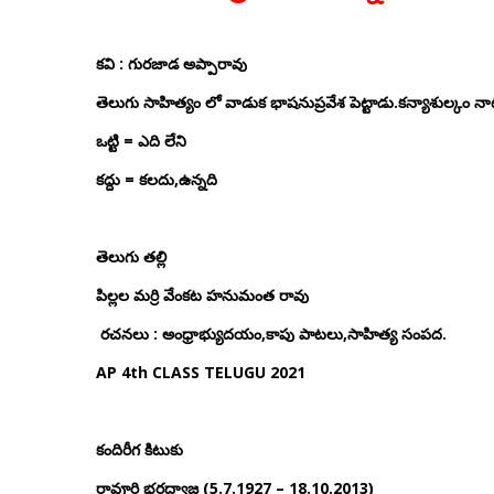
కవి
:
గురజాడ అప్పారావు
తెలుగు సాహిత్యం లో వాడుక భాషనుప్రవేశ పెట్టాడు.కన్యాశుల్కం 
ఒట్టి
=
ఎది లేని
కద్దు
=
కలదు,ఉన్నది
తెలుగు తల్లి
పిల్లల మర్రి వేంకట హనుమంత రావు
రచనలు
:
అంధ్రాభ్యుదయం,కాపు పాటలు,సాహిత్య సంపద.
AP 4th CLASS TELUGU 2021
కందిరీగ కిటుకు
రావూరి భరద్వాజ (5.7.1927 – 18.10.2013)