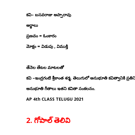
కవి
–
బసవరాజు అప్పారావు
అర్థాలు
ప్రణవం
=
ఓంకారం
మోక్షం
=
విడుపు
,
విముక్తి
తేనెల తేటల మాటలతో
కవి
–
ఇంద్రగంటి శ్రీకాంత శర్మ
.
తెలుగులో అనుభూతి కవిత్వానికి ప్రతిన
అనుభూతి గీతాలు ఇతని కవితా సంకలనం
.
AP 4th CLASS TELUGU 2021
2. గోపాల్ తెలివి